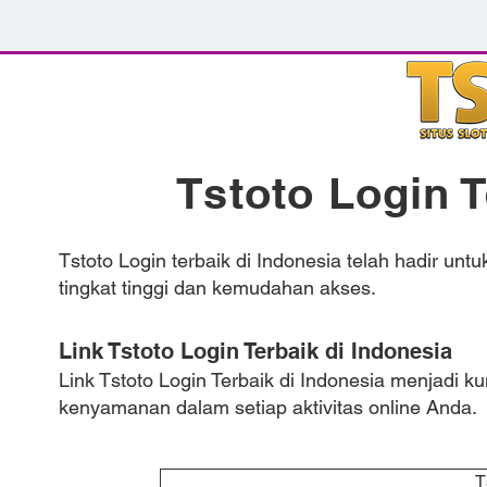
Tstoto Login T
Tstoto Login terbaik di Indonesia telah hadir u
tingkat tinggi dan kemudahan akses.
Link Tstoto Login Terbaik di Indones
ia
Link Tstoto Login Terbaik di Indonesia menjadi 
kenyamanan dalam setiap aktiv
itas online Anda.
T